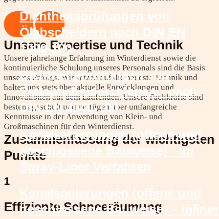
Dichtheitsprüfungen von
Ölabscheidern nach DIN EN
Unsere Expertise und Technik
1999-100
Unsere jahrelange Erfahrung im Winterdienst sowie die
kontinuierliche Schulung unseres Personals sind die Basis
Dichtheitsprüfungen von
unseres Erfolgs. Wir setzen auf die neueste Technik und
halten uns stets über aktuelle Entwicklungen und
Fettabscheideranlagen nach
Innovationen auf dem Laufenden. Unsere Fachkräfte sind
DIN EN 4040-100
bestens geschult und verfügen über umfangreiche
Kenntnisse in der Anwendung von Klein- und
Großmaschinen für den Winterdienst.
Kanalsanierungen (offene und
Zusammenfassung der wichtigsten
geschlossene Bauweise) im
Punkte
Spray-Liner Verfahren
1
Kanalsanierungen (offene und
Effiziente Schneeräumung
geschlossene Bauweise) – Inliner