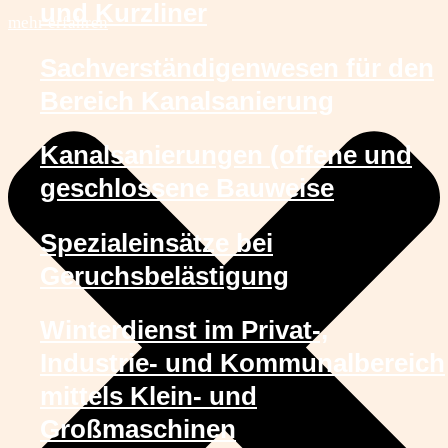
und Kurzliner
mehr erfahren
Sachverständigenwesen für den
Bereich Kanalsanierung
Kanalsanierungen (offene und
geschlossene Bauweise
Spezialeinsätze bei
Geruchsbelästigung
Winterdienst im Privat-,
Industrie- und Kommunalbereich
mittels Klein- und
Großmaschinen