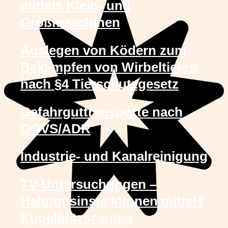
mittels Klein- und
Großmaschinen
Auslegen von Ködern zum
Bekämpfen von Wirbeltieren
nach §4 Tierschutzgesetz
Gefahrguttransporte nach
GGVS/ADR
Industrie- und Kanalreinigung
TV-Untersuchungen –
Haltungsinspektionen mittels
Kugelblitzscanner